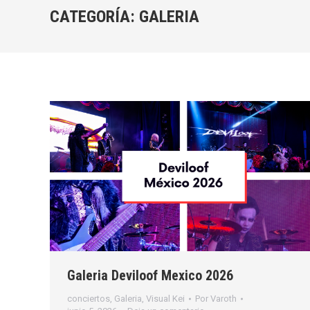
CATEGORÍA:
GALERIA
Galeria Deviloof Mexico 2026
conciertos
,
Galeria
,
Visual Kei
Por
Varoth