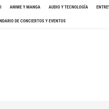
I
IO Y TECNOLOGÍA
ANIME Y MANGA
ENTREVISTAS
AUDIO Y TECNOLOGÍA
RESEÑAS
ENTRE
GAL
NDARIO DE CONCIERTOS Y EVENTOS