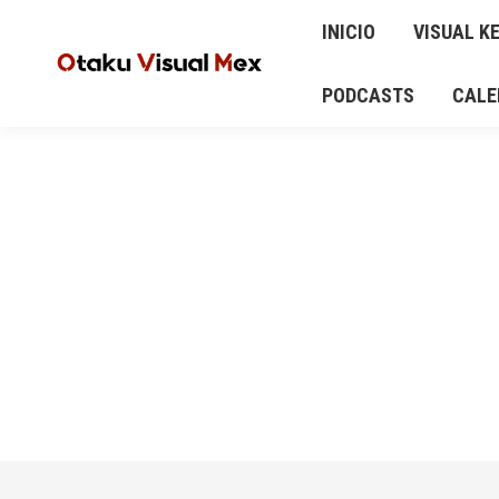
INICIO
VISUAL KEI
ANIME Y MANGA
INICIO
VISUAL KE
AUD
CALENDARIO DE CONCIERTOS Y EVENTOS
PODCASTS
CALE