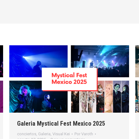
Galeria Mystical Fest Mexico 2025
conciertos
,
Galeria
,
Visual Kei
Por
Varoth