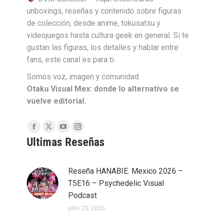
unboxings, reseñas y contenido sobre figuras
de colección, desde anime, tokusatsu y
videojuegos hasta cultura geek en general. Si te
gustan las figuras, los detalles y hablar entre
fans, este canal es para ti.
Somos voz, imagen y comunidad.
Otaku Visual Mex: donde lo alternativo se
vuelve editorial.
Facebook
X
YouTube
Instagram
Ultimas Reseñas
page
page
page
page
opens
opens
opens
opens
in
in
in
in
Reseña HANABIE. Mexico 2026 –
new
new
new
new
T5E16 – Psychedelic Visual
window
window
window
window
Podcast
julio 20, 2026