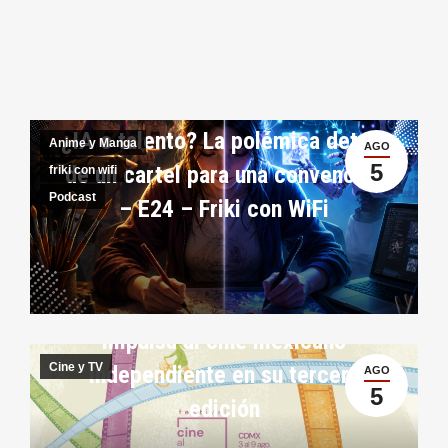
¿IA o talento? La polémica detrás
Anime y Manga
AGO
5
de un cartel para una convención
friki con wifi
Podcast
– E24 – Friki con WiFi
El festival “Cine al margen”
impulsa al cine mexicano
Cine y TV
independiente en su tercera
AGO
5
edición