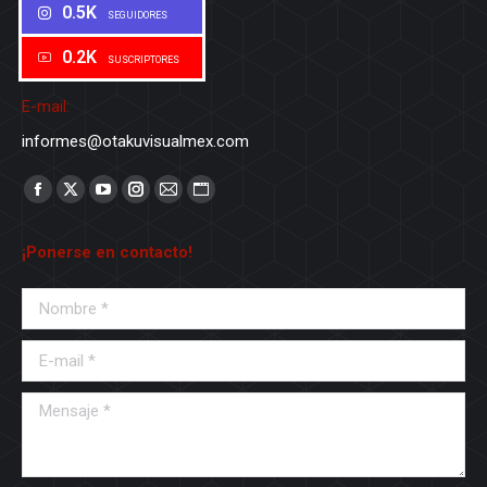
0.5K
SEGUIDORES
0.2K
SUSCRIPTORES
E-mail:
informes@otakuvisualmex.com
Encuéntranos en:
Facebook
X
YouTube
Instagram
Mail
Sitio
page
page
page
page
page
web
¡Ponerse en contacto!
opens
opens
opens
opens
opens
page
in
in
in
in
in
opens
Nombre *
new
new
new
new
new
in
window
window
window
window
window
new
E-mail *
window
Mensaje *