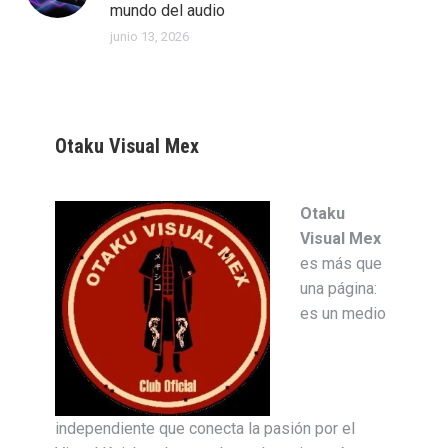
mundo del audio
junio 13, 2026
Otaku Visual Mex
Otaku
Visual Mex
es más que
una página:
es un medio
independiente que conecta la pasión por el