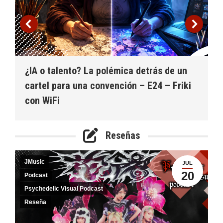
¿IA o talento? La polémica detrás de un
cartel para una convención – E24 – Friki
con WiFi
Reseñas
JMusic
JUL
20
Podcast
Psychedelic Visual Podcast
Reseña