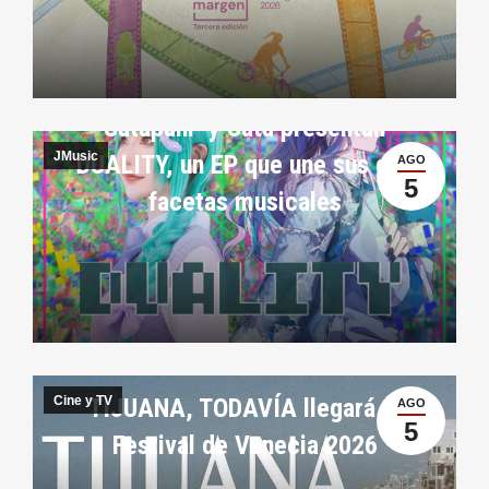
SatapanP y Sata presentan
JMusic
DUALITY, un EP que une sus dos
AGO
5
facetas musicales
Cine y TV
TIJUANA, TODAVÍA llegará al
AGO
5
Festival de Venecia 2026