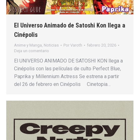
El Universo Animado de Satoshi Kon llega a
Cinépolis
Anime y Manga
,
Noticias
Por
Varoth
febrero 20, 2026
Deja un comentario
El UNIVERSO ANIMADO DE SATOSHI KON llega a
Cinépolis con las películas de culto Perfect Blue,
Paprika y Millennium Actress Se estrena a partir
del 26 de febrero en Cinépolis Cinetopia…