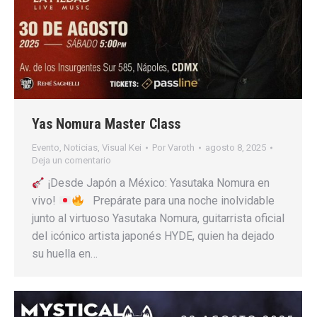
Yas Nomura Master Class
Evento
,
Noticias
,
Visual Kei
Por
Varoth
agosto 8, 2025
Deja un comentario
¡Desde Japón a México: Yasutaka Nomura en
vivo!
Prepárate para una noche inolvidable
junto al virtuoso Yasutaka Nomura, guitarrista oficial
del icónico artista japonés HYDE, quien ha dejado
su huella en…