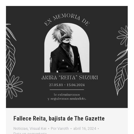
Fallece Reita, bajista de The Gazette
Noticias
,
Visual Kei
Por
Varoth
abril 16, 2024
Deja un comentario