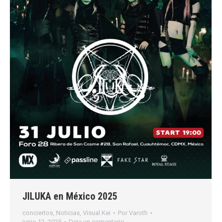
JILUKA en México 2025
conciertos
,
Noticias
,
Visual Kei
Por
Varoth
junio 12, 2025
Deja un comentario