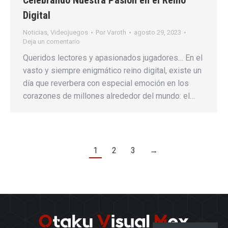
Celebrando Nuestra Pasión en el Reino
Digital
Noticias
,
Videojuegos
Por
Varoth
agosto 29, 2023
Deja un comentario
Queridos lectores y apasionados jugadores… En el
vasto y siempre enigmático reino digital, existe un
día que reverbera con especial emoción en los
corazones de millones alrededor del mundo: el…
1
2
3
→