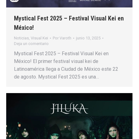
Mystical Fest 2025 – Festival Visual Kei en
México!
Noticias
,
Visual Kei
Por
Varoth
junio 13, 2025
Deja un comentario
Mystical Fest 2025 – Festival Visual Kei en
México! El primer festival visual kei de
Latinoamérica llega a Ciudad de México este 22
de agosto. Mystical Fest 2025 es una…