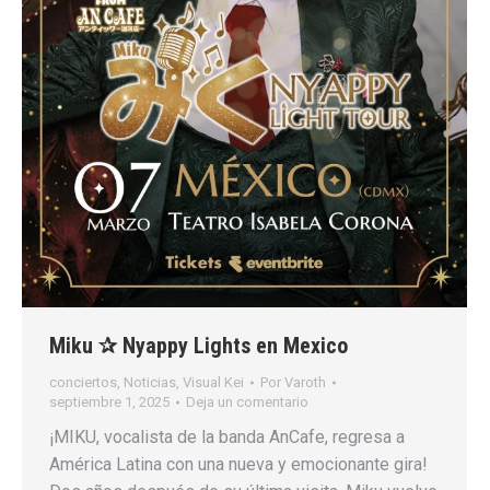
Miku ✰ Nyappy Lights en Mexico
conciertos
,
Noticias
,
Visual Kei
Por
Varoth
septiembre 1, 2025
Deja un comentario
¡MIKU, vocalista de la banda AnCafe, regresa a
América Latina con una nueva y emocionante gira!