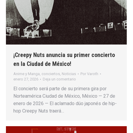
¡Creepy Nuts anuncia su primer concierto
en la Ciudad de México!
Anime y Manga
,
conciertos
,
Noticias
Por
Varoth
enero 27, 2026
Deja un comentario
El concierto será parte de su primera gira por
Norteamérica Ciudad de México, México — 27 de
enero de 2026 — El aclamado dúo japonés de hip-
hop Creepy Nuts traerá…