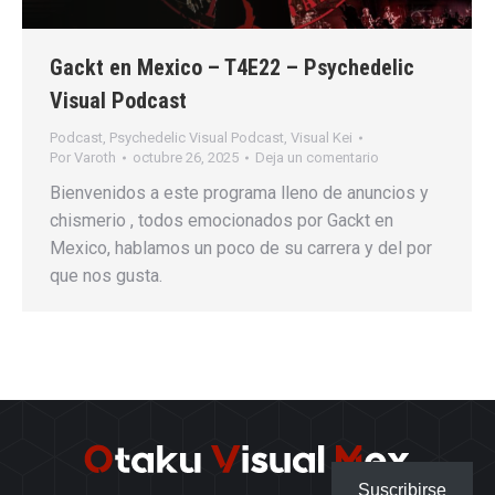
Gackt en Mexico – T4E22 – Psychedelic
Visual Podcast
Podcast
,
Psychedelic Visual Podcast
,
Visual Kei
Por
Varoth
octubre 26, 2025
Deja un comentario
Bienvenidos a este programa lleno de anuncios y
chismerio , todos emocionados por Gackt en
Mexico, hablamos un poco de su carrera y del por
que nos gusta.
Suscribirse