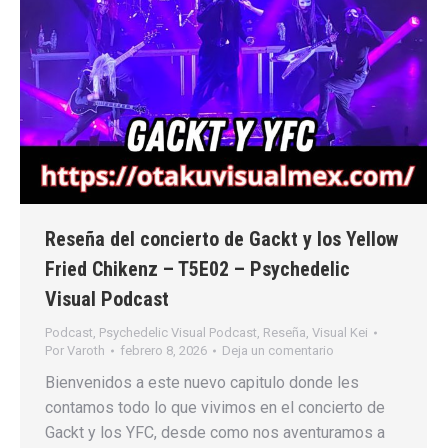
Reseña del concierto de Gackt y los Yellow
Fried Chikenz – T5E02 – Psychedelic
Visual Podcast
Podcast
,
Psychedelic Visual Podcast
,
Reseña
,
Visual Kei
Por
Varoth
febrero 8, 2026
Deja un comentario
Bienvenidos a este nuevo capitulo donde les
contamos todo lo que vivimos en el concierto de
Gackt y los YFC, desde como nos aventuramos a