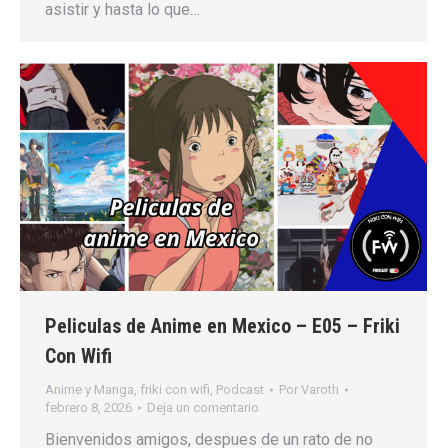
asistir y hasta lo que…
Peliculas de Anime en Mexico – E05 – Friki
Con Wifi
Anime y Manga
,
friki con wifi
,
Podcast
Por
Varoth
febrero 8, 2026
Deja un comentario
Bienvenidos amigos, despues de un rato de no