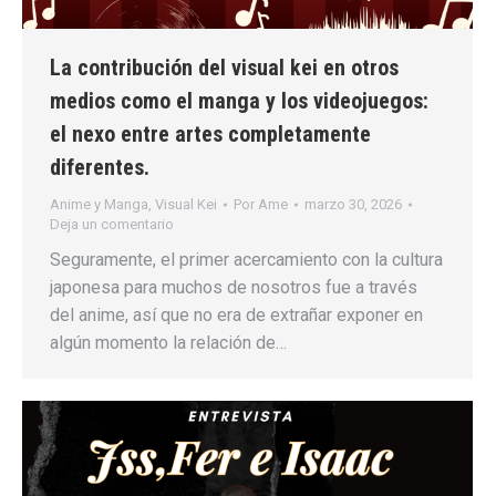
La contribución del visual kei en otros
medios como el manga y los videojuegos:
el nexo entre artes completamente
diferentes.
Anime y Manga
,
Visual Kei
Por
Ame
marzo 30, 2026
Deja un comentario
Seguramente, el primer acercamiento con la cultura
japonesa para muchos de nosotros fue a través
del anime, así que no era de extrañar exponer en
algún momento la relación de…