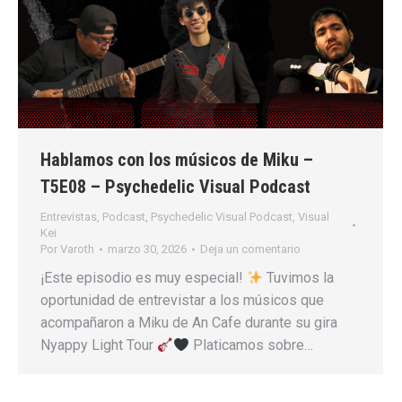
Hablamos con los músicos de Miku –
T5E08 – Psychedelic Visual Podcast
Entrevistas
,
Podcast
,
Psychedelic Visual Podcast
,
Visual
Kei
Por
Varoth
marzo 30, 2026
Deja un comentario
¡Este episodio es muy especial!
Tuvimos la
oportunidad de entrevistar a los músicos que
acompañaron a Miku de An Cafe durante su gira
Nyappy Light Tour
Platicamos sobre…