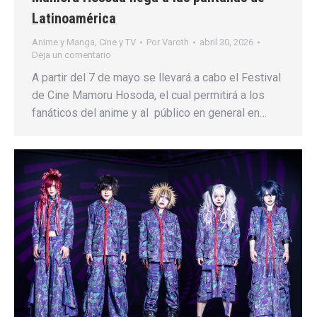
Latinoamérica
Anime y Manga
,
Cine y TV
Por
Varoth
abril 30, 2026
Deja un comentario
A partir del 7 de mayo se llevará a cabo el Festival
de Cine Mamoru Hosoda, el cual permitirá a los
fanáticos del anime y al público en general en…