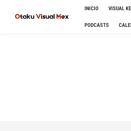
INICIO
VISUAL KEI
ANIME Y MANGA
INICIO
VISUAL KE
AUD
CALENDARIO DE CONCIERTOS Y EVENTOS
PODCASTS
CALE