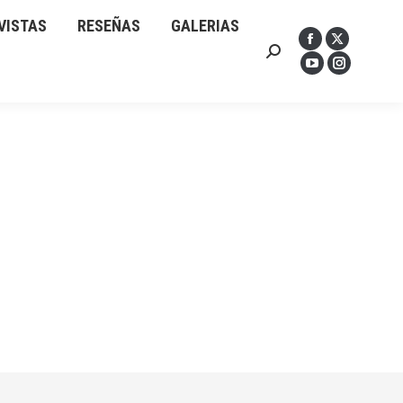
VISTAS
ERIAS
PODCASTS
RESEÑAS
GALERIAS
Facebook
Facebook
X
X
YouTube
Buscar:
Buscar:
page
page
page
page
page
Instagram
YouTube
Instagram
opens
opens
opens
opens
opens
page
page
page
in
in
in
in
in
opens
opens
opens
new
new
new
new
new
in
in
in
window
window
window
window
window
new
new
new
window
window
window