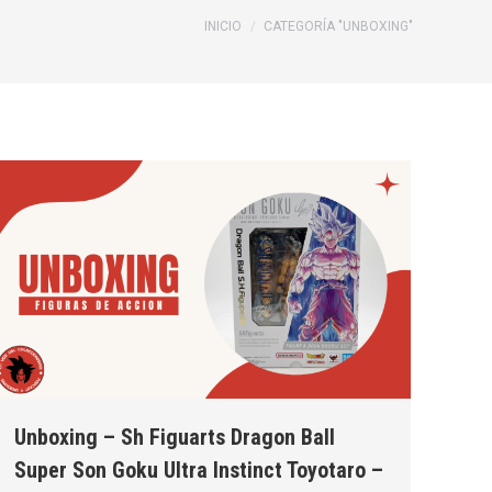
Estás aquí:
INICIO
CATEGORÍA "UNBOXING"
Unboxing – Sh Figuarts Dragon Ball
Super Son Goku Ultra Instinct Toyotaro –