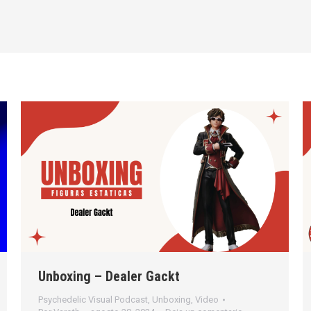
Unboxing – Dealer Gackt
Psychedelic Visual Podcast
,
Unboxing
,
Video