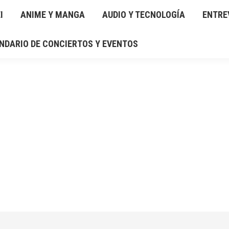
I
IO Y TECNOLOGÍA
ANIME Y MANGA
ENTREVISTAS
AUDIO Y TECNOLOGÍA
RESEÑAS
ENTRE
GAL
NDARIO DE CONCIERTOS Y EVENTOS