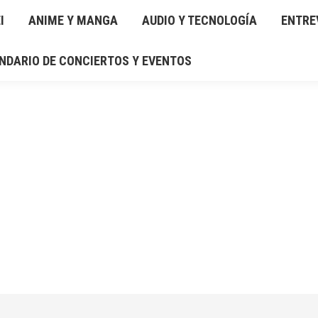
I
IO Y TECNOLOGÍA
ANIME Y MANGA
ENTREVISTAS
AUDIO Y TECNOLOGÍA
RESEÑAS
ENTRE
GAL
NDARIO DE CONCIERTOS Y EVENTOS