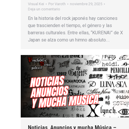
Visual Kei
Por
Varoth
noviembre 29, 2025
Deja un comentario
En la historia del rock japonés hay canciones
que trascienden el tiempo, el género y las
barreras culturales. Entre ellas, “KURENAI” de X
Japan se alza como un himno absoluto.…
Noticias, Anuncios y mucha Música –