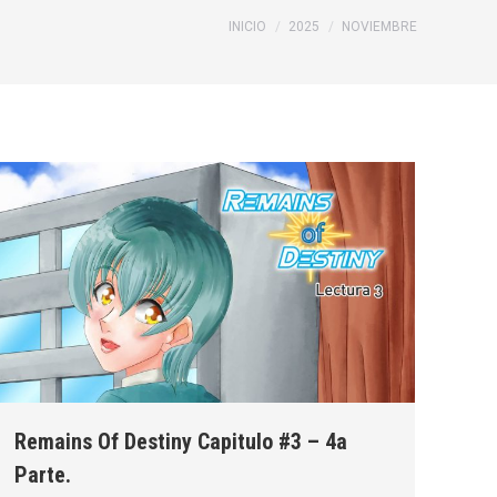
Estás aquí:
INICIO
2025
NOVIEMBRE
Remains Of Destiny Capitulo #3 – 4a
Parte.