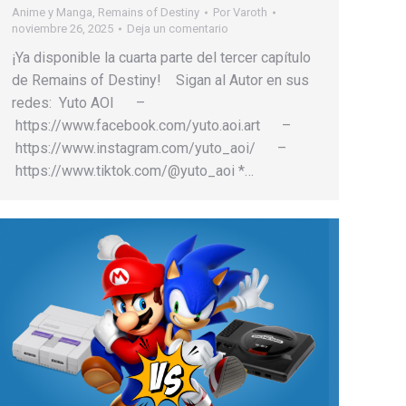
Anime y Manga
,
Remains of Destiny
Por
Varoth
noviembre 26, 2025
Deja un comentario
¡Ya disponible la cuarta parte del tercer capítulo
de Remains of Destiny! Sigan al Autor en sus
redes: Yuto AOI –
https://www.facebook.com/yuto.aoi.art –
https://www.instagram.com/yuto_aoi/ –
https://www.tiktok.com/@yuto_aoi *…