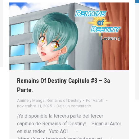
Remains Of Destiny Capitulo #3 – 3a
Parte.
Anime y Manga
,
Remains of Destiny
Por
Varoth
noviembre 11, 2025
Deja un comentario
¡Ya disponible la tercera parte del tercer
capítulo de Remains of Destiny! Sigan al Autor
en sus redes: Yuto AOI –