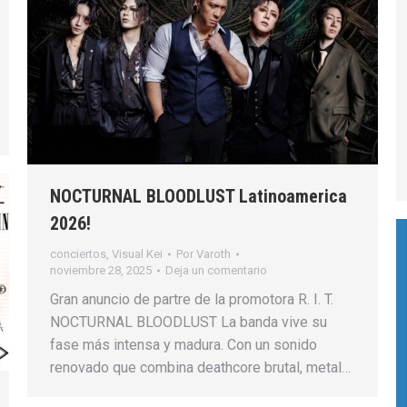
NOCTURNAL BLOODLUST Latinoamerica
2026!
conciertos
,
Visual Kei
Por
Varoth
noviembre 28, 2025
Deja un comentario
Gran anuncio de partre de la promotora R. I. T.
NOCTURNAL BLOODLUST La banda vive su
fase más intensa y madura. Con un sonido
renovado que combina deathcore brutal, metal…