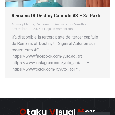
Remains Of Destiny Capitulo #3 – 3a Parte.
Anime y Manga
,
Remains of Destiny
Por
Varoth
noviembre 11, 2025
Deja un comentario
¡Ya disponible la tercera parte del tercer capítulo
de Remains of Destiny! Sigan al Autor en sus
redes: Yuto AOI –
https://www.facebook.com/yuto.aoi.art –
https://www.instagram.com/yuto_aoi/ –
https://www.tiktok.com/@yuto_aoi *…