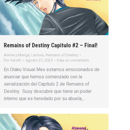
Remains of Destiny Capitulo #2 – Final!
Anime y Manga
,
Lectura
,
Remains of Destiny
Por
Varoth
agosto 27, 2025
Deja un comentario
En Otaku Visual Mex estamos emocionados de
anunciar que hemos comenzado con la
serialización del Capítulo 2 de Remains of
Destiny. Susy descubre que tiene un poder
interno que es heredado por su abuela,…