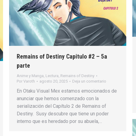
Remains of Destiny Capitulo #2 – 5a
parte
Anime y Manga
,
Lectura
,
Remains of Destiny
Por
Varoth
agosto 20, 2025
Deja un comentario
En Otaku Visual Mex estamos emocionados de
anunciar que hemos comenzado con la
serialización del Capítulo 2 de Remains of
Destiny. Susy descubre que tiene un poder
interno que es heredado por su abuela,…