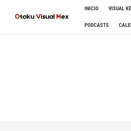
INICIO
VISUAL KEI
ANIME Y MANGA
INICIO
VISUAL KE
AUD
CALENDARIO DE CONCIERTOS Y EVENTOS
PODCASTS
CALE