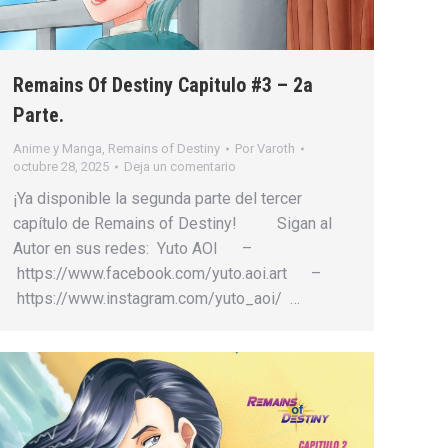
Remains Of Destiny Capitulo #3 – 2a
Parte.
Anime y Manga
,
Remains of Destiny
Por
Varoth
octubre 28, 2025
Deja un comentario
¡Ya disponible la segunda parte del tercer
capítulo de Remains of Destiny! Sigan al
Autor en sus redes: Yuto AOI –
https://www.facebook.com/yuto.aoi.art –
https://www.instagram.com/yuto_aoi/ …