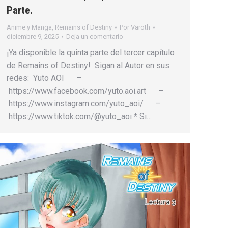
Parte.
Anime y Manga
,
Remains of Destiny
Por
Varoth
diciembre 9, 2025
Deja un comentario
¡Ya disponible la quinta parte del tercer capítulo
de Remains of Destiny! Sigan al Autor en sus
redes: Yuto AOI –
https://www.facebook.com/yuto.aoi.art –
https://www.instagram.com/yuto_aoi/ –
https://www.tiktok.com/@yuto_aoi * Si…