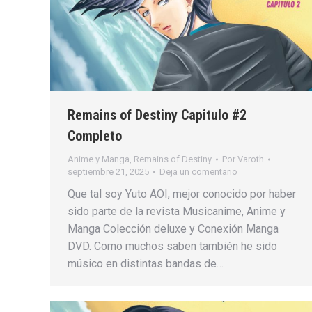
Remains of Destiny Capitulo #2
Completo
Anime y Manga
,
Remains of Destiny
Por
Varoth
septiembre 21, 2025
Deja un comentario
Que tal soy Yuto AOI, mejor conocido por haber
sido parte de la revista Musicanime, Anime y
Manga Colección deluxe y Conexión Manga
DVD. Como muchos saben también he sido
músico en distintas bandas de…