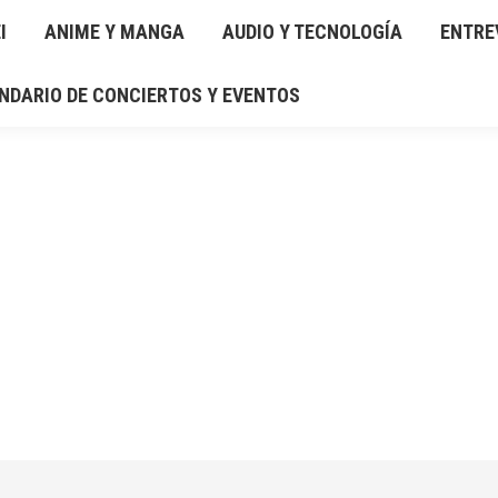
I
IO Y TECNOLOGÍA
ANIME Y MANGA
ENTREVISTAS
AUDIO Y TECNOLOGÍA
RESEÑAS
ENTRE
GAL
NDARIO DE CONCIERTOS Y EVENTOS