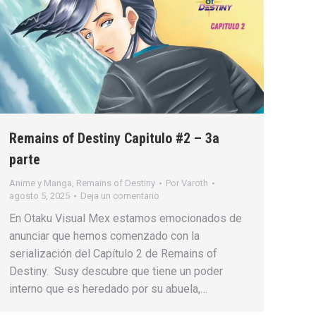
Remains of Destiny Capitulo #2 – 3a
parte
Anime y Manga
,
Remains of Destiny
Por
Varoth
agosto 5, 2025
Deja un comentario
En Otaku Visual Mex estamos emocionados de
anunciar que hemos comenzado con la
serialización del Capítulo 2 de Remains of
Destiny. Susy descubre que tiene un poder
interno que es heredado por su abuela,…