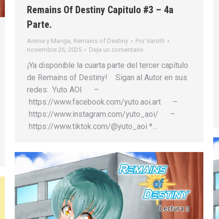
Remains Of Destiny Capitulo #3 – 4a
Parte.
Anime y Manga
,
Remains of Destiny
Por
Varoth
noviembre 26, 2025
Deja un comentario
¡Ya disponible la cuarta parte del tercer capítulo
de Remains of Destiny! Sigan al Autor en sus
redes: Yuto AOI –
https://www.facebook.com/yuto.aoi.art –
https://www.instagram.com/yuto_aoi/ –
https://www.tiktok.com/@yuto_aoi *…