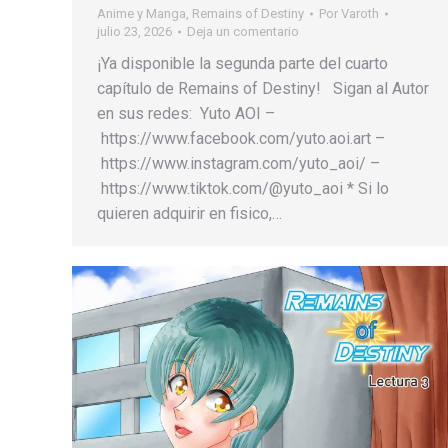
Anime y Manga
,
Remains of Destiny
Por
Varoth
julio 23, 2026
Deja un comentario
¡Ya disponible la segunda parte del cuarto
capítulo de Remains of Destiny! Sigan al Autor
en sus redes: Yuto AOI –
https://www.facebook.com/yuto.aoi.art –
https://www.instagram.com/yuto_aoi/ –
https://www.tiktok.com/@yuto_aoi * Si lo
quieren adquirir en fisico,…