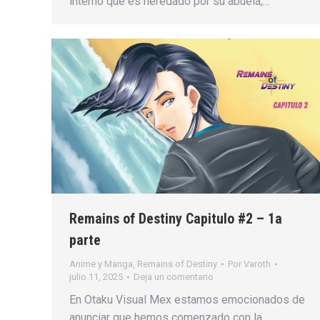
interno que es heredado por su abuela,…
Remains of Destiny Capitulo #2 – 1a
parte
Anime y Manga
,
Remains of Destiny
Por
Varoth
julio 11, 2025
Deja un comentario
En Otaku Visual Mex estamos emocionados de
anunciar que hemos comenzado con la