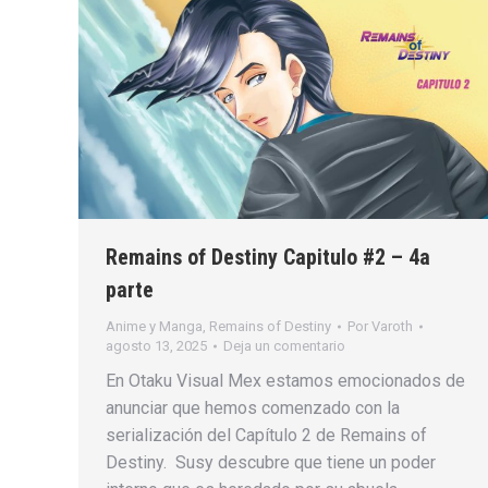
Remains of Destiny Capitulo #2 – 4a
parte
Anime y Manga
,
Remains of Destiny
Por
Varoth
agosto 13, 2025
Deja un comentario
En Otaku Visual Mex estamos emocionados de
anunciar que hemos comenzado con la
serialización del Capítulo 2 de Remains of
Destiny. Susy descubre que tiene un poder