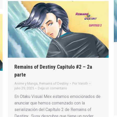
Remains of Destiny Capitulo #2 – 2a
parte
Anime y Manga
,
Remains of Destiny
Por
Varoth
julio 29, 2025
Deja un comentario
En Otaku Visual Mex estamos emocionados de
anunciar que hemos comenzado con la
serialización del Capítulo 2 de Remains of
Destiny. Susy descubre que tiene un poder