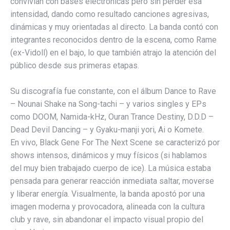
convivían con bases electrónicas pero sin perder esa
intensidad, dando como resultado canciones agresivas,
dinámicas y muy orientadas al directo. La banda contó con
integrantes reconocidos dentro de la escena, como Rame
(ex-Vidoll) en el bajo, lo que también atrajo la atención del
público desde sus primeras etapas.
Su discografía fue constante, con el álbum Dance to Rave
– Nounai Shake na Song-tachi – y varios singles y EPs
como DOOM, Namida-kHz, Ouran Trance Destiny, D.D.D –
Dead Devil Dancing – y Gyaku-manji yori, Ai o Komete.
En vivo, Black Gene For The Next Scene se caracterizó por
shows intensos, dinámicos y muy físicos (si hablamos
del muy bien trabajado cuerpo de ice). La música estaba
pensada para generar reacción inmediata saltar, moverse
y liberar energía. Visualmente, la banda apostó por una
imagen moderna y provocadora, alineada con la cultura
club y rave, sin abandonar el impacto visual propio del