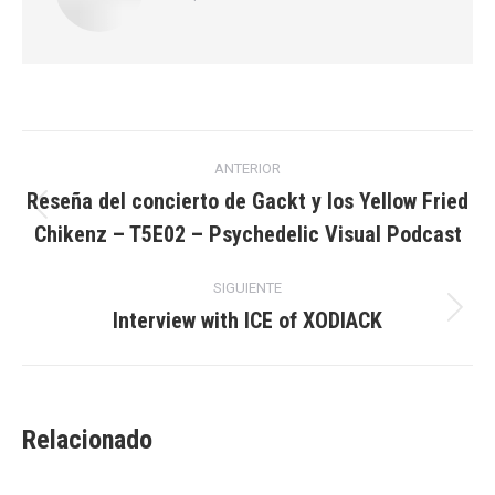
Navegación
ANTERIOR
entre
Reseña del concierto de Gackt y los Yellow Fried
Publicación
Chikenz – T5E02 – Psychedelic Visual Podcast
publicaciones
anterior:
SIGUIENTE
Interview with ICE of XODIACK
Publicación
siguiente:
Relacionado