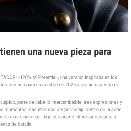
 tienen una nueva pieza para
 ITADORI -120% of Potential-, una versión inspirada en los
nto estimado para noviembre de 2026 y precio sugerido de
culpido, parte de cabello intercambiable, tres expresiones y
 los momentos más intensos del personaje dentro de la serie.
oses más dinámicas, algo que puede interesar bastante a
cenas de batalla.