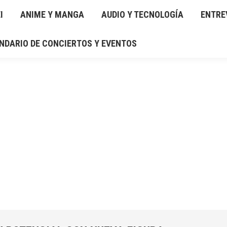
I
IO Y TECNOLOGÍA
ANIME Y MANGA
ENTREVISTAS
AUDIO Y TECNOLOGÍA
RESEÑAS
ENTRE
GAL
NDARIO DE CONCIERTOS Y EVENTOS