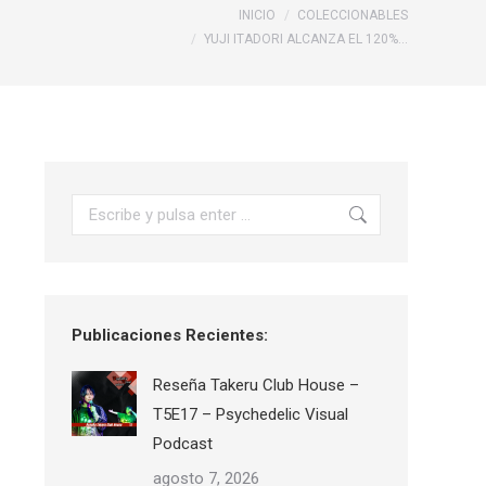
Estás aquí:
INICIO
COLECCIONABLES
YUJI ITADORI ALCANZA EL 120%…
Buscar:
Publicaciones Recientes:
Reseña Takeru Club House –
T5E17 – Psychedelic Visual
Podcast
agosto 7, 2026