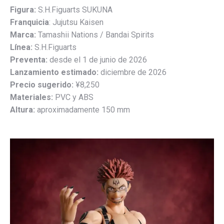
Figura:
S.H.Figuarts SUKUNA
Franquicia
: Jujutsu Kaisen
Marca:
Tamashii Nations / Bandai Spirits
Línea:
S.H.Figuarts
Preventa:
desde el 1 de junio de 2026
Lanzamiento estimado:
diciembre de 2026
Precio sugerido:
¥8,250
Materiales:
PVC y ABS
Altura:
aproximadamente 150 mm