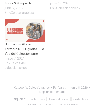
figura S.H.Figuarts
junio 13, 2026
junio 7, 2026
En «Coleccionables»
En «Coleccionables»
Unboxing – Absolut
Tartarus S. H. Figuarts – La
Voz del Coleccionismo
mayo 7, 2024
En «La voz del
coleccionismo»
Categoría:
Coleccionables
Por
Varoth
junio 8, 2026
Deja un comentario
Etiquetas:
Bandai Spirits
Figuras de anime
Jujutsu Kaisen
S.H.Figuarts
Sukuna
tamashii nations