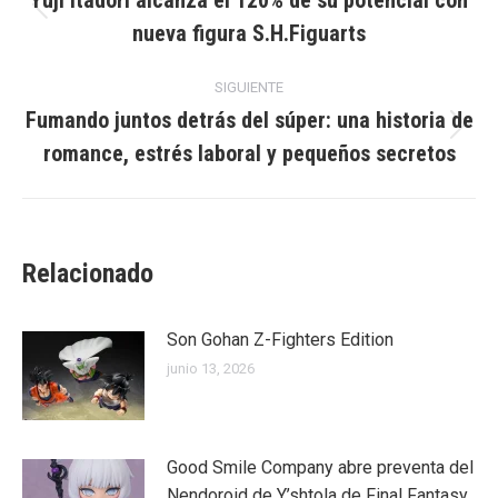
entre
Yuji Itadori alcanza el 120% de su potencial con
Publicación
nueva figura S.H.Figuarts
publicaciones
anterior:
SIGUIENTE
Fumando juntos detrás del súper: una historia de
Publicación
romance, estrés laboral y pequeños secretos
siguiente:
Relacionado
Son Gohan Z-Fighters Edition
junio 13, 2026
Good Smile Company abre preventa del
Nendoroid de Y’shtola de Final Fantasy