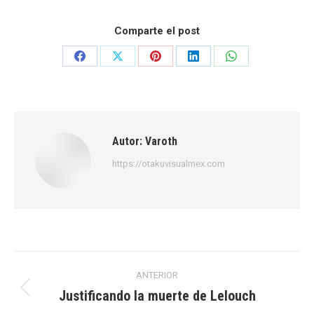
Comparte el post
Share
Share
Share
Share
Share
on
on
on
on
on
Facebook
X
Pinterest
LinkedIn
WhatsApp
Autor:
Varoth
https://otakuvisualmex.com
Navegación
ANTERIOR
entre
Justificando la muerte de Lelouch
Publicación
anterior: