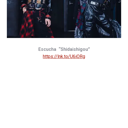
Escucha “Shidaishigou”
https://lnk.to/U6iORg