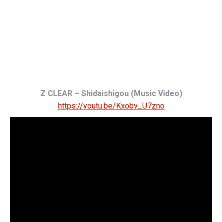
Z CLEAR – Shidaishigou (Music Video)
https://youtu.be/Kxobv_U7zno