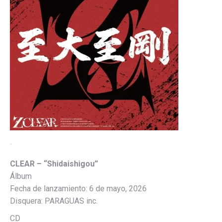
CLEAR – “Shidaishigou”
Álbum
Fecha de lanzamiento: 6 de mayo, 2026
Disquera: PARAGUAS inc.
CD