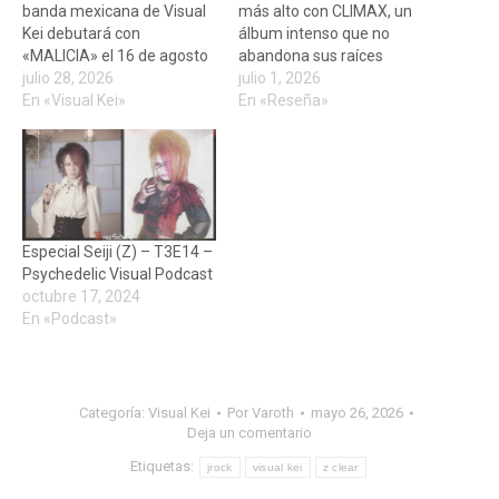
banda mexicana de Visual
más alto con CLIMAX, un
Kei debutará con
álbum intenso que no
«MALICIA» el 16 de agosto
abandona sus raíces
julio 28, 2026
julio 1, 2026
En «Visual Kei»
En «Reseña»
Especial Seiji (Z) – T3E14 –
Psychedelic Visual Podcast
octubre 17, 2024
En «Podcast»
Categoría:
Visual Kei
Por
Varoth
mayo 26, 2026
Deja un comentario
Etiquetas:
jrock
visual kei
z clear