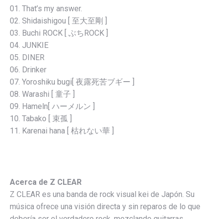
01. That’s my answer.
02. Shidaishigou [ 至大至剛 ]
03. Buchi ROCK [ ぶちROCK ]
04. JUNKIE
05. DINER
06. Drinker
07. Yoroshiku bugi[ 夜露死苦ブギー ]
08. Warashi [ 童子 ]
09. Hameln[ ハーメルン ]
10. Tabako [ 束孤 ]
11. Karenai hana [ 枯れない華 ]
Acerca de Z CLEAR
Z CLEAR es una banda de rock visual kei de Japón. Su
música ofrece una visión directa y sin reparos de lo que
debería ser el verdadero rock, mezclando guitarras