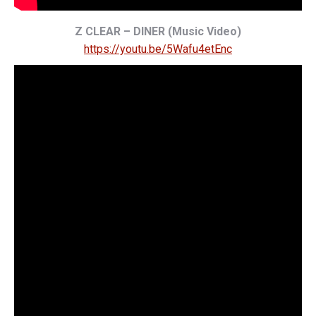
Z CLEAR – DINER (Music Video)
https://youtu.be/5Wafu4etEnc