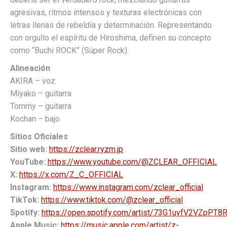
agresivas, ritmos intensos y texturas electrónicas con
letras llenas de rebeldía y determinación. Representando
con orgullo el espíritu de Hiroshima, definen su concepto
como “Buchi ROCK” (Súper Rock).
Alineación
AKIRA – voz
Miyako – guitarra
Tommy – guitarra
Kochan – bajo
Sitios Oficiales
Sitio web:
https://zclear.ryzm.jp
YouTube:
https://www.youtube.com/@ZCLEAR_OFFICIAL
X:
https://x.com/Z_C_OFFICIAL
Instagram:
https://www.instagram.com/zclear_official
TikTok:
https://www.tiktok.com/@zclear_official
Spotify:
https://open.spotify.com/artist/73G1uyfV2VZpPT
Apple Music:
https://music.apple.com/artist/z-