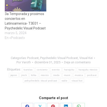
3a Temporada y proximos
conciertos en
Latinoamerica- T3E01 –
Psychedelic Visual Podcast
marzo 5, 2024
En «Podcast»
Categorías:
Podcast
,
Psychedelic Visual Podcast
,
Visual Kei
Por
Varoth
diciembre 31, 2025
Deja un comentario
Etiquetas:
bandas
concierto
evento
harajuku
harajuku mexico
japon
jrock
lolita
mexico
moda
music
musica
podcast
pshychedelic visual podcast
radio
visual kei
Comparte el post