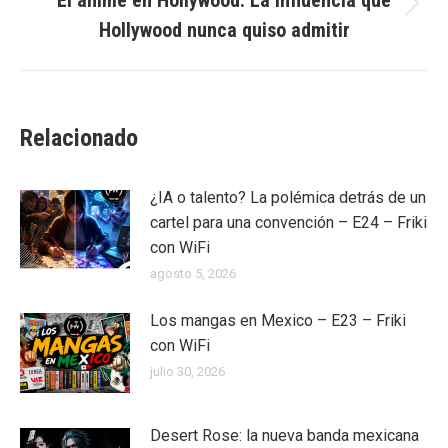
Publicación
Hollywood nunca quiso admitir
siguiente:
Relacionado
¿IA o talento? La polémica detrás de un
cartel para una convención – E24 – Friki
con WiFi
agosto 5, 2026
Los mangas en Mexico – E23 – Friki
con WiFi
julio 30, 2026
Desert Rose: la nueva banda mexicana