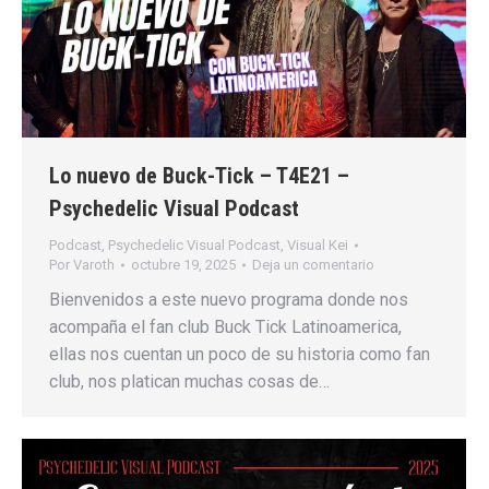
Lo nuevo de Buck-Tick – T4E21 –
Psychedelic Visual Podcast
Podcast
,
Psychedelic Visual Podcast
,
Visual Kei
Por
Varoth
octubre 19, 2025
Deja un comentario
Bienvenidos a este nuevo programa donde nos
acompaña el fan club Buck Tick Latinoamerica,
ellas nos cuentan un poco de su historia como fan
club, nos platican muchas cosas de…