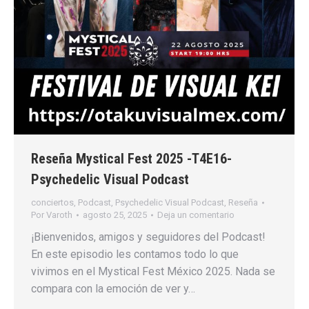
Reseña Mystical Fest 2025 -T4E16-
Psychedelic Visual Podcast
conciertos
,
Podcast
,
Psychedelic Visual Podcast
,
Reseña
Por
Varoth
agosto 25, 2025
Deja un comentario
¡Bienvenidos, amigos y seguidores del Podcast!
En este episodio les contamos todo lo que
vivimos en el Mystical Fest México 2025. Nada se
compara con la emoción de ver y…