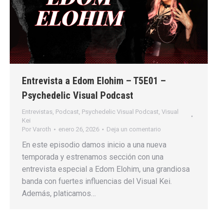
Entrevista a Edom Elohim – T5E01 –
Psychedelic Visual Podcast
Entrevistas
,
Podcast
,
Psychedelic Visual Podcast
,
Visual
Kei
Por
Varoth
enero 26, 2026
Deja un comentario
En este episodio damos inicio a una nueva
temporada y estrenamos sección con una
entrevista especial a Edom Elohim, una grandiosa
banda con fuertes influencias del Visual Kei.
Además, platicamos…