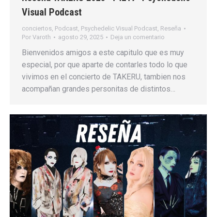
Visual Podcast
conciertos
,
Podcast
,
Psychedelic Visual Podcast
,
Reseña
Por
Varoth
agosto 29, 2025
Deja un comentario
Bienvenidos amigos a este capitulo que es muy
especial, por que aparte de contarles todo lo que
vivimos en el concierto de TAKERU, tambien nos
acompañan grandes personitas de distintos…