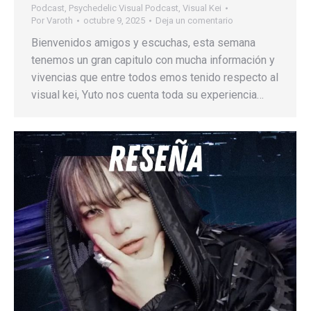
Podcast
,
Psychedelic Visual Podcast
,
Visual Kei
Por
Varoth
octubre 9, 2025
Deja un comentario
Bienvenidos amigos y escuchas, esta semana
tenemos un gran capitulo con mucha información y
vivencias que entre todos emos tenido respecto al
visual kei, Yuto nos cuenta toda su experiencia…