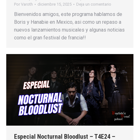
Por
Varoth
diciembre 15, 2025
Deja un comentario
Bienvenidos amigos, este programa hablamos de
Boris y Hanabie en Mexico, asi como un repaso a
nuevos lanzamientos musicales y algunas noticias
como el gran festival de francia!!
Especial Nocturnal Bloodlust – T4E24 –