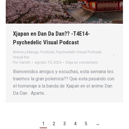
Xjapan en Dan Da Dan?? -T4E14-
Psychedelic Visual Podcast
Anime y Manga
,
Podcast
,
Psychedelic Visual Podcast
,
Visual Kei
Por
Varoth
agosto 15, 2025
Deja un comentario
Bienvenidos amigos y escuchas, esta semana les
traemos la gran polemica?? Que esta pasando con
el homenaje a la banda de Xjapan en el anime Dan
Da Dan Aparte…
1
2
3
4
5
→