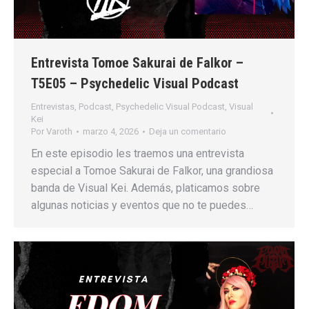
Entrevista Tomoe Sakurai de Falkor –
T5E05 – Psychedelic Visual Podcast
Entrevistas
,
Podcast
,
Psychedelic Visual Podcast
,
Visual
Kei
Por
Varoth
marzo 4, 2026
Deja un comentario
En este episodio les traemos una entrevista
especial a Tomoe Sakurai de Falkor, una grandiosa
banda de Visual Kei. Además, platicamos sobre
algunas noticias y eventos que no te puedes…