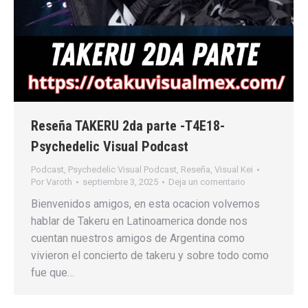
Reseña TAKERU 2da parte -T4E18-
Psychedelic Visual Podcast
Podcast
,
Psychedelic Visual Podcast
,
Reseña
,
Visual Kei
Por
Varoth
septiembre 3, 2025
Deja un comentario
Bienvenidos amigos, en esta ocacion volvemos
hablar de Takeru en Latinoamerica donde nos
cuentan nuestros amigos de Argentina como
vivieron el concierto de takeru y sobre todo como
fue que…