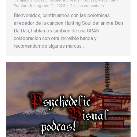
Harajuku
,
Podcast
,
Psychedelic Visual Podcast
,
Visual Kei
Por
Varoth
agosto 21, 2025
Deja un comentario
Bienvenidos, continuamos con las polemicas
alrededor de la cancion Hunting Soul del anime Dan
Da Dan, hablamos tambien de una GRAN
colaboracion con otra increible banda y
recomendamos algunas marcas…