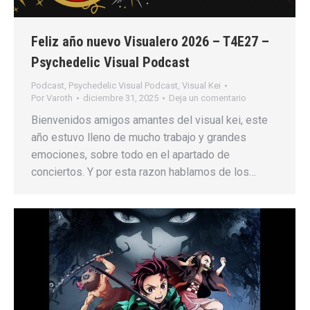
Feliz año nuevo Visualero 2026 – T4E27 –
Psychedelic Visual Podcast
Podcast
,
Psychedelic Visual Podcast
,
Visual Kei
Por
Varoth
diciembre 31, 2025
Deja un comentario
Bienvenidos amigos amantes del visual kei, este
año estuvo lleno de mucho trabajo y grandes
emociones, sobre todo en el apartado de
conciertos. Y por esta razon hablamos de los…