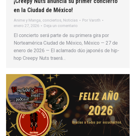
¡Creepy Nuts anuncia su primer concierto
en la Ciudad de México!
Anime y Manga
,
conciertos
,
Noticias
Por
Varoth
enero 27, 2026
Deja un comentario
El concierto será parte de su primera gira por
Norteamérica Ciudad de México, México — 27 de
enero de 2026 — El aclamado dúo japonés de hip-
hop Creepy Nuts traerá…