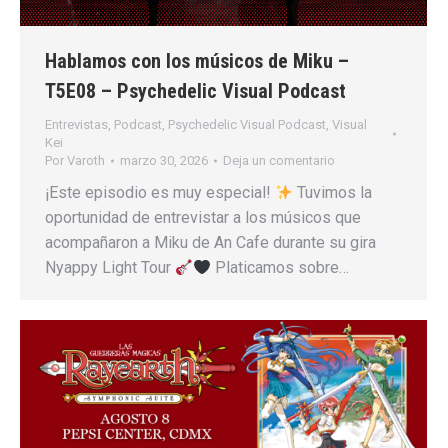
Hablamos con los músicos de Miku –
T5E08 – Psychedelic Visual Podcast
Entrevistas
,
Podcast
,
Psychedelic Visual Podcast
,
Visual
Kei
Por
Varoth
marzo 30, 2026
Deja un comentario
¡Este episodio es muy especial!
Tuvimos la
oportunidad de entrevistar a los músicos que
acompañaron a Miku de An Cafe durante su gira
Nyappy Light Tour
Platicamos sobre…