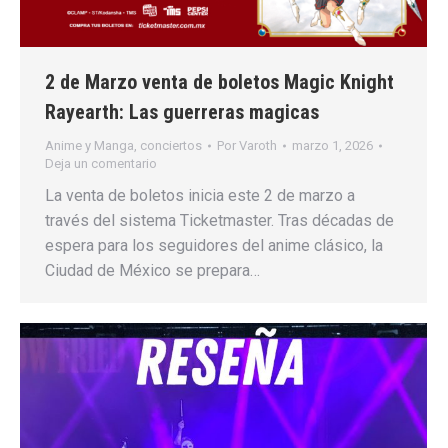
2 de Marzo venta de boletos Magic Knight
Rayearth: Las guerreras magicas
Anime y Manga
,
conciertos
Por
Varoth
marzo 1, 2026
Deja un comentario
La venta de boletos inicia este 2 de marzo a
través del sistema Ticketmaster. Tras décadas de
espera para los seguidores del anime clásico, la
Ciudad de México se prepara…