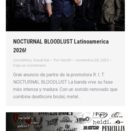
NOCTURNAL BLOODLUST Latinoamerica
2026!
conciertos
,
Visual Kei
Por
Varoth
noviembre 28, 2025
Deja un comentario
Gran anuncio de partre de la promotora R. I. T.
NOCTURNAL BLOODLUST La banda vive su fase
más intensa y madura. Con un sonido renovado que
combina deathcore brutal, metal…