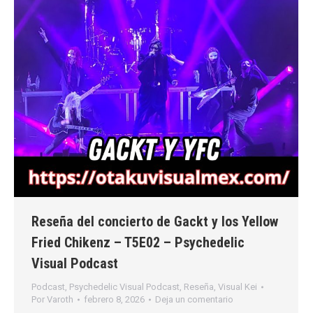
Reseña del concierto de Gackt y los Yellow
Fried Chikenz – T5E02 – Psychedelic
Visual Podcast
Podcast
,
Psychedelic Visual Podcast
,
Reseña
,
Visual Kei
Por
Varoth
febrero 8, 2026
Deja un comentario