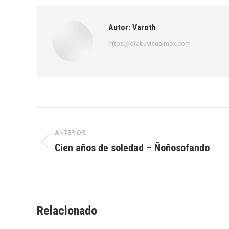
Facebook
X
Autor:
Varoth
https://otakuvisualmex.com
Navegación
ANTERIOR
entre
Cien años de soledad – Ñoñosofando
Publicación
publicaciones
anterior:
Relacionado