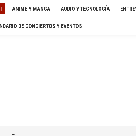
I
IO Y TECNOLOGÍA
ANIME Y MANGA
ENTREVISTAS
AUDIO Y TECNOLOGÍA
RESEÑAS
ENTRE
GAL
NDARIO DE CONCIERTOS Y EVENTOS