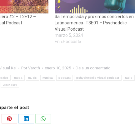
alero #2 – T2E12 –
3a Temporada y proximos conciertos en
ual Podcast
Latinoamerica- T3E01 – Psychedelic
Visual Podcast
marzo 5, 2024
En «Podcast»
Visual Kei
Por
Varoth
enero 10, 2025
Deja un comentario
exico
moda
music
musica
podcast
pshychedelic visual podcast
radio
visual kei
parte el post
re
Share
Share
Share
on
on
on