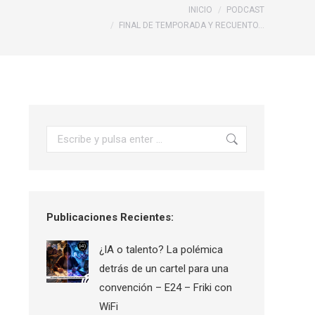
Estás aquí:
INICIO
PODCAST
FINAL DE TEMPORADA Y RECUENTO…
Buscar:
Publicaciones Recientes:
¿IA o talento? La polémica
detrás de un cartel para una
convención – E24 – Friki con
WiFi