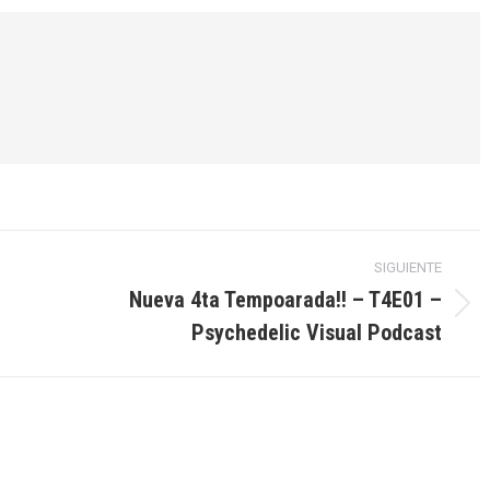
Pinterest
LinkedIn
WhatsApp
SIGUIENTE
Nueva 4ta Tempoarada!! – T4E01 –
Publicación
Psychedelic Visual Podcast
siguiente: