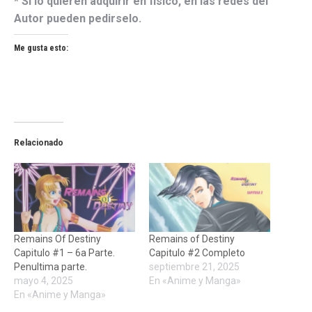
* Si lo quieren adquirir en fisico, en las redes del
Autor pueden pedirselo.
Me gusta esto:
Relacionado
Remains Of Destiny
Remains of Destiny
Capitulo #1 – 6a Parte.
Capitulo #2 Completo
Penultima parte.
septiembre 21, 2025
mayo 4, 2025
En «Anime y Manga»
En «Anime y Manga»