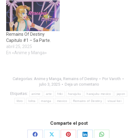
Remains Of Destiny
Capitulo #1 – 5a Parte.
abril 25, 2025
En «Anime y Manga»
Categorías:
Anime y Manga
,
Remains of Destiny
Por
Varoth
julio 3, 2025
Deja un comentario
Etiquetas:
anime
arte
friki
harajuku
harajuku mexico
japon
libro
lolita
manga
mexico
Remains of Destiny
visual kei
Comparte el post