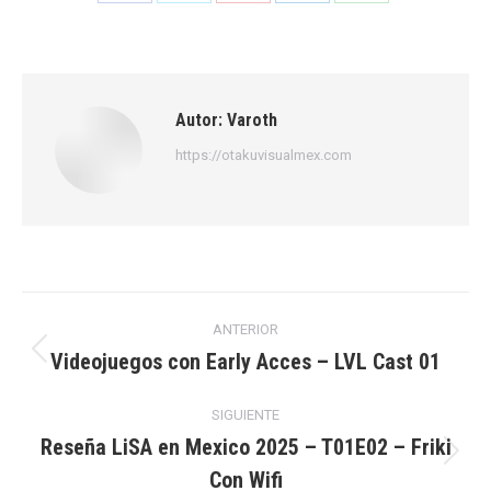
Share
Share
Share
Share
Share
on
on
on
on
on
Facebook
X
Pinterest
LinkedIn
WhatsApp
Autor:
Varoth
https://otakuvisualmex.com
Navegación
ANTERIOR
entre
Videojuegos con Early Acces – LVL Cast 01
Publicación
anterior:
publicaciones
SIGUIENTE
Reseña LiSA en Mexico 2025 – T01E02 – Friki
Publicación
Con Wifi
siguiente: