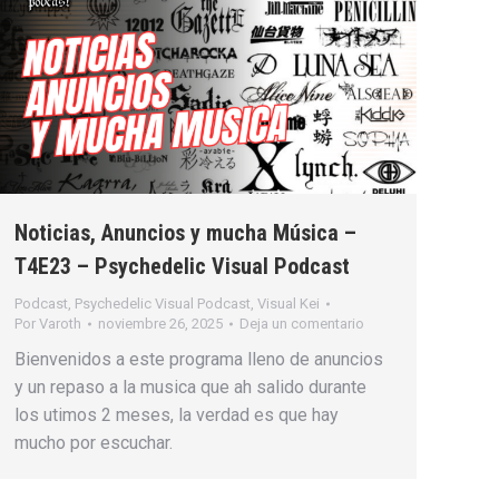
Noticias, Anuncios y mucha Música –
T4E23 – Psychedelic Visual Podcast
Podcast
,
Psychedelic Visual Podcast
,
Visual Kei
Por
Varoth
noviembre 26, 2025
Deja un comentario
Bienvenidos a este programa lleno de anuncios
y un repaso a la musica que ah salido durante
los utimos 2 meses, la verdad es que hay
mucho por escuchar.