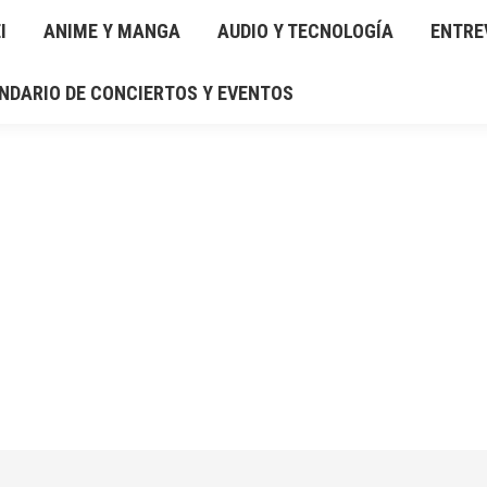
I
IO Y TECNOLOGÍA
ANIME Y MANGA
ENTREVISTAS
AUDIO Y TECNOLOGÍA
RESEÑAS
ENTRE
GAL
NDARIO DE CONCIERTOS Y EVENTOS