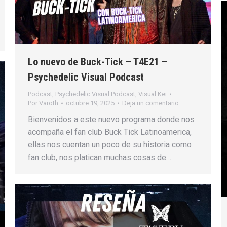
Lo nuevo de Buck-Tick – T4E21 –
Psychedelic Visual Podcast
Podcast
,
Psychedelic Visual Podcast
,
Visual Kei
Por
Varoth
octubre 19, 2025
Deja un comentario
Bienvenidos a este nuevo programa donde nos
acompaña el fan club Buck Tick Latinoamerica,
ellas nos cuentan un poco de su historia como
fan club, nos platican muchas cosas de…