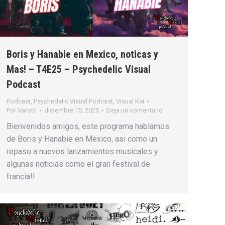
Boris y Hanabie en Mexico, noticas y
Mas! – T4E25 – Psychedelic Visual
Podcast
Podcast
,
Psychedelic Visual Podcast
,
Visual Kei
Por
Varoth
diciembre 15, 2025
Deja un comentario
Bienvenidos amigos, este programa hablamos
de Boris y Hanabie en Mexico, asi como un
repaso a nuevos lanzamientos musicales y
algunas noticias como el gran festival de
francia!!