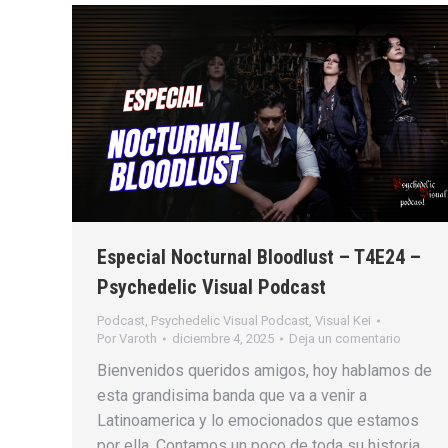
Especial Nocturnal Bloodlust – T4E24 –
Psychedelic Visual Podcast
Podcast
,
Psychedelic Visual Podcast
,
Visual Kei
Por
Varoth
diciembre 4, 2025
Deja un comentario
Bienvenidos queridos amigos, hoy hablamos de
esta grandisima banda que va a venir a
Latinoamerica y lo emocionados que estamos
por ella. Contamos un poco de toda su historia