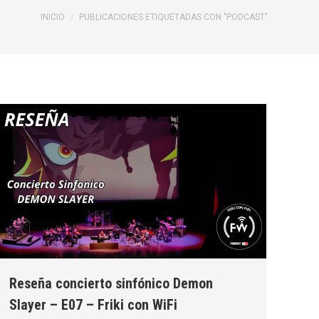
Estás aquí:
INICIO
PUBLICACIONES ETIQUETADAS CON "PODCAST"
Reseña concierto sinfónico Demon
Slayer – E07 – Friki con WiFi