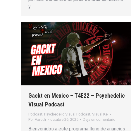
y…
Gackt en Mexico – T4E22 – Psychedelic
Visual Podcast
Podcast
,
Psychedelic Visual Podcast
,
Visual Kei
Por
Varoth
octubre 26, 2025
Deja un comentario
Bienvenidos a este programa lleno de anuncios