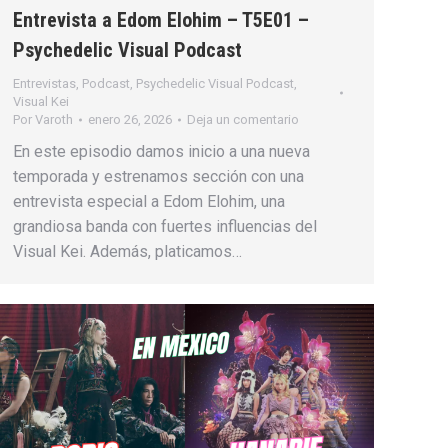
Entrevista a Edom Elohim – T5E01 –
Psychedelic Visual Podcast
Entrevistas
,
Podcast
,
Psychedelic Visual Podcast
,
Visual Kei
Por
Varoth
enero 26, 2026
Deja un comentario
En este episodio damos inicio a una nueva
temporada y estrenamos sección con una
entrevista especial a Edom Elohim, una
grandiosa banda con fuertes influencias del
Visual Kei. Además, platicamos…