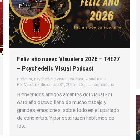
Feliz año nuevo Visualero 2026 – T4E27
– Psychedelic Visual Podcast
Podcast
,
Psychedelic Visual Podcast
,
Visual Kei
Por
Varoth
diciembre 31, 2025
Deja un comentario
Bienvenidos amigos amantes del visual kei,
este año estuvo lleno de mucho trabajo y
grandes emociones, sobre todo en el apartado
de conciertos. Y por esta razon hablamos de
los…