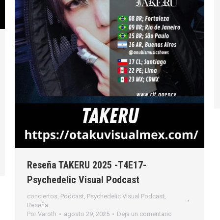
Reseña TAKERU 2025 -T4E17-
Psychedelic Visual Podcast
conciertos
,
Podcast
,
Psychedelic Visual Podcast
,
Reseña
Por
Varoth
agosto 29, 2025
Deja un comentario