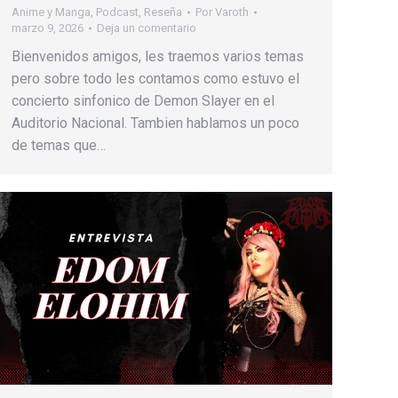
Anime y Manga
,
Podcast
,
Reseña
Por
Varoth
marzo 9, 2026
Deja un comentario
Bienvenidos amigos, les traemos varios temas
pero sobre todo les contamos como estuvo el
concierto sinfonico de Demon Slayer en el
Auditorio Nacional. Tambien hablamos un poco
de temas que…