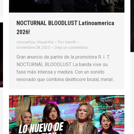
NOCTURNAL BLOODLUST Latinoamerica
2026!
conciertos
,
Visual Kei
Por
Varoth
noviembre 28, 2025
Deja un comentario
Gran anuncio de partre de la promotora R. I. T.
NOCTURNAL BLOODLUST La banda vive su
fase más intensa y madura. Con un sonido
renovado que combina deathcore brutal, metal…