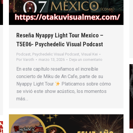
Reseña Nyappy Light Tour Mexico –
T5E06- Psychedelic Visual Podcast
Podcast
,
Psychedelic Visual Podcast
,
Visual Kei
Por
Varoth
marzo 13, 2026
Deja un comentario
En este capítulo reseñamos el increíble
concierto de Miku de An Cafe, parte de su
Nyappy Light Tour
Platicamos sobre cómo
se vivió este show acústico, los momentos
más…