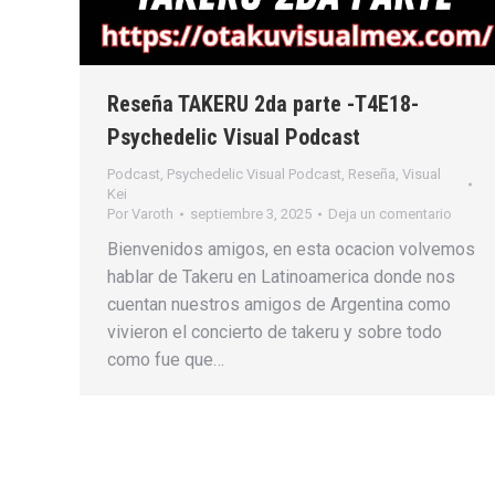
Reseña TAKERU 2da parte -T4E18-
Psychedelic Visual Podcast
Podcast
,
Psychedelic Visual Podcast
,
Reseña
,
Visual
Kei
Por
Varoth
septiembre 3, 2025
Deja un comentario
Bienvenidos amigos, en esta ocacion volvemos
hablar de Takeru en Latinoamerica donde nos
cuentan nuestros amigos de Argentina como
vivieron el concierto de takeru y sobre todo
como fue que…