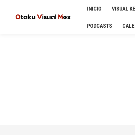
INICIO
VISUAL KEI
ANIME Y MANGA
INICIO
VISUAL KE
AUD
CALENDARIO DE CONCIERTOS Y EVENTOS
PODCASTS
CALE