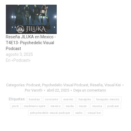
Reseña JILUKA en Mexico -
T4E13- Psychedelic Visual
Podcast
agosto 3, 2025
En «Podcast»
Categorías:
Podcast
,
Psychedelic Visual Podcast
,
Reseña
,
Visual Kei
Por
Varoth
abril 22, 2025
Deja un comentario
Etiquetas:
bandas
concierto
evento
harajuku
harajuku mexico
jrock
madmans spirit
mexico
moda
music
musica
podcast
pshychedelic visual podcast
radio
visual kei